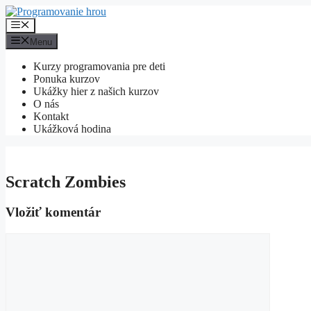
Preskočiť
na
Menu
obsah
Menu
Kurzy programovania pre deti
Ponuka kurzov
Ukážky hier z našich kurzov
O nás
Kontakt
Ukážková hodina
Scratch Zombies
Vložiť komentár
Komentár