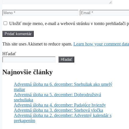
Meno
Email
Uložiť moje meno, e-mail a webovú stránku v tomto prehliadači 
This site uses Akismet to reduce spam.
Learn how your comment data 
Hľadať
Hľadať
Najnovšie články
Adventná úloha na 6. december: Snehuliak ako umelý
maliar
Adventná úloha na 5. december: Dobrodružstvá
snehuliaka
Adventná úloha na 4. december: Padajúce hviezdy
Adventná úloha na 3. december: Snehová vločka
Adventná úloha na 2. december: Adventný kalendár s
prekapením